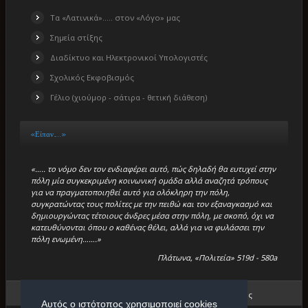
Τα «Λατινικά»….. στον «Λόγο» μας
Σημεία στίξης
Διαδίκτυο και Ηλεκτρονικοί Υπολογιστές
Σχολικός Εκφοβισμός
Γέλιο (χιούμορ - σάτιρα - θετική διάθεση)
«Είπαν…..»
«….. το νόμο δεν τον ενδιαφέρει αυτό, πώς δηλαδή θα ευτυχεί στην
πόλη μία συγκεκριμένη κοινωνική ομάδα αλλά αναζητά τρόπους
για να πραγματοποιηθεί αυτό για ολόκληρη την πόλη,
συγκρατώντας τους πολίτες με την πειθώ και τον εξαναγκασμό και
δημιουργώντας τέτοιους άνδρες μέσα στην πόλη, με σκοπό, όχι να
κατευθύνονται όπου ο καθένας θέλει, αλλά για να φυλάσσει την
πόλη ενωμένη…….»
Πλάτωνα, «Πολιτεία» 519d - 580a
Βρίσκεστε εδώ:
Αρχική
/
«Μικρά Βιβλία»
/
Σωστό - Λάθος
Αυτός ο ιστότοπος χρησιμοποιεί cookies