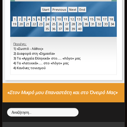
Start
Previous
Next
End
1
2
3
4
5
6
7
8
9
10
11
12
13
14
15
16
17
18
19
20
21
22
23
24
25
26
27
28
29
30
31
32
33
34
35
36
37
38
39
40
Περιέχει:
1) «Σωστό - Λάθος»
2) Διαφορά στη «Σημασία»
3) Τα «Αρχαία Ελληνικά» στο….. «Λόγο» μας
4) Τα «Λατινικά»….. στο «Λόγο» μας
4) Κανόνες τονισμού
«Στον Μικρό μου Επαναστάτη και στο Όνειρό Μας»
Αναζήτηση...