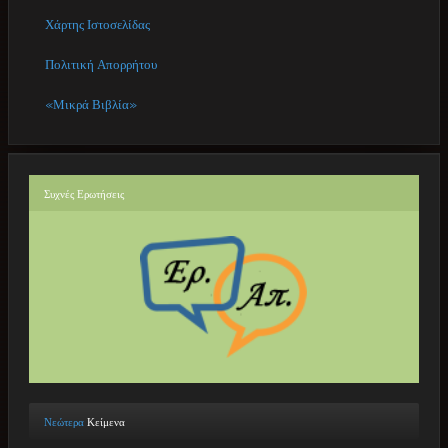
Χάρτης Ιστοσελίδας
Πολιτική Απορρήτου
«Μικρά Βιβλία»
Συχνές
Ερωτήσεις
Νεώτερα
Κείμενα