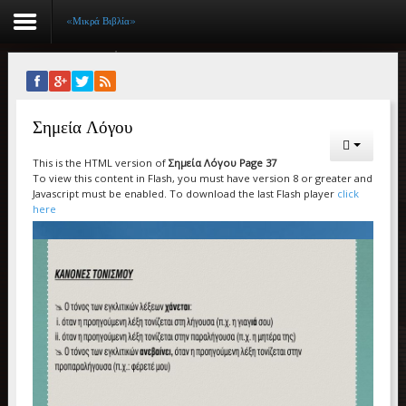
«Μικρά Βιβλία»
Αρχική
Σημεία Λόγου
Βιογραφικό
This is the HTML version of
Σημεία Λόγου Page 37
Συγγραφικό έργο
To view this content in Flash, you must have version 8 or greater and
Javascript must be enabled. To download the last Flash player
click
Εργασίες
here
Ιστορίες Επιτυχίας
Επιτυχόντες
Διακρίσεις
«Μικρά Βιβλία»
Ο χώρος μας