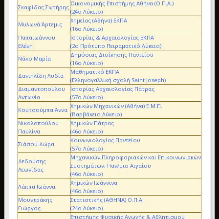
Οικονομικής Επιστήμης Αθήνα (Ο.Π.Α.)
Σκαφίδας Σωτήρης
(24ο Λύκειο)
Χημείας (Αθήνα) ΕΚΠΑ
Μυλωνά Άρτεμις
(16ο Λύκειο)
Παπαϊωάννου
Ιστορίας & Αρχαιολογίας ΕΚΠΑ
Ελένη
(2ο Πρότυπο Πειραματικό Λύκειο)
Δημόσιας Διοίκησης Παντείου
Νάκο Μαρία
(16ο Λύκειο)
Μαθηματικό ΕΚΠΑ
Δανιηλίδη Λυδία
(Ελληνογαλλική σχολή Saint Joseph)
Διαμαντοπούλου
Ιστορίας Αρχαιολογίας Πάτρας
Αντωνία
(57ο Λύκειο)
Χημικών Μηχανικών (Αθήνα) Ε.Μ.Π.
Κουτσούμπα Άννα
(Βαρβάκειο Λύκειο)
Νικολοπούλου
Χημικών Πάτρας
Παυλίνα
(46ο Λύκειο)
Κοινωνιολογίας Παντείου
Σιάσου Δώρα
(57ο Λύκειο)
Μηχανικών Πληροφοριακών και Επικοινωνιακών
Δεδούσης
Συστημάτων, Παν/μιο Αιγαίου
Λεωνίδας
(46ο Λύκειο)
Χημικών Ιωάννινα
Λάππα Ιωάννα
(46ο Λύκειο)
Μουντράκης
Στατιστικής (ΑΘΗΝΑ) Ο.Π.Α.
Γιώργος
(24ο Λύκειο)
Επιστήμης Φυσικής Αγωγής & Αθλητισμού