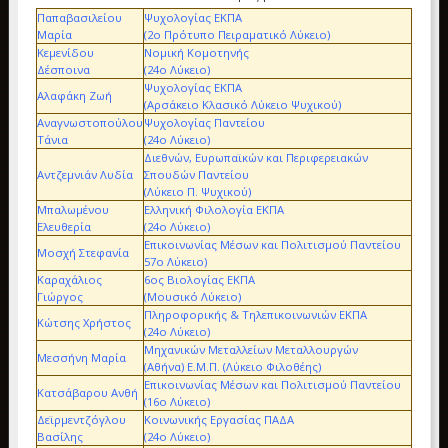
Παπαβασιλείου
Ψυχολογίας ΕΚΠΑ
Μαρία
(2ο Πρότυπο Πειραματικό Λύκειο)
Κεμενίδου
Νομική Κομοτηνής
Δέσποινα
(24ο Λύκειο)
Ψυχολογίας ΕΚΠΑ
Αλαφάκη Ζωή
(Αρσάκειο Κλασικό Λύκειο Ψυχικού)
Αναγνωστοπούλου
Ψυχολογίας Παντείου
Τάνια
(24ο Λύκειο)
Διεθνών, Ευρωπαϊκών και Περιφερειακών
Αντζεμνιάν Λυδία
Σπουδών Παντείου
(Λύκειο Π. Ψυχικού)
Μπαλωμένου
Ελληνική Φιλολογία ΕΚΠΑ
Ελευθερία
(24ο Λύκειο)
Επικοινωνίας Μέσων και Πολιτισμού Παντείου
Μοσχή Στεφανία
57ο Λύκειο)
Καραχάλιος
6ος Βιολογίας ΕΚΠΑ
Γιώργος
(Μουσικό Λύκειο)
Πληροφορικής & Τηλεπικοινωνιών ΕΚΠΑ
Κώτσης Χρήστος
(24ο Λύκειο)
Μηχανικών Μεταλλείων Μεταλλουργών
Μεσσήνη Μαρία
(Αθήνα) Ε.Μ.Π. (Λύκειο Φιλοθέης)
Επικοινωνίας Μέσων και Πολιτισμού Παντείου
Κατσάβαρου Ανθή
(16ο Λύκειο)
Δεϊρμεντζόγλου
Κοινωνικής Εργασίας ΠΑΔΑ
Βασίλης
(24ο Λύκειο)