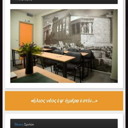
«
ἥλιος
νέος ἐφ᾽ ἡμέρ
ᾳ
ἐστίν...»
Βάσεις
Σχολών