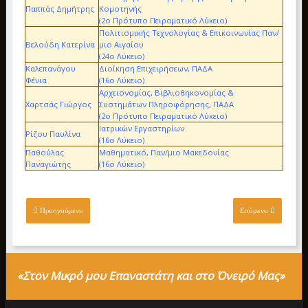
Παππάς Δημήτρης
Κομοτηνής
(2ο Πρότυπο Πειραματικό Λύκειο)
Πολιτισμικής Τεχνολογίας & Επικοινωνίας Παν/
Βελούδη Κατερίνα
μιο Αιγαίου
(24ο Λύκειο)
Καλεπανάγου
Διοίκηση Επιχειρήσεων, ΠΑΔΑ
Φένια
(16ο Λύκειο)
Αρχειονομίας, Βιβλιοθηκονομίας &
Χαρτσάς Γιώργος
Συστημάτων Πληροφόρησης, ΠΑΔΑ
(2ο Πρότυπο Πειραματικό Λύκειο)
Ιατρικών Εργαστηρίων
Ρίζου Παυλίνα
(16ο Λύκειο)
Παθούλας
Μαθηματικό, Παν/μιο Μακεδονίας
Παναγιώτης
(16ο Λύκειο)
Προηγούμενο
Επόμενο
«Στον Μικρό μου Επαναστάτη και στο Όνειρό Μας»