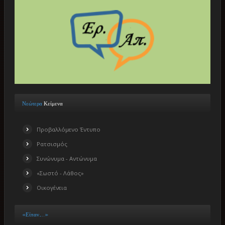
Νεώτερα
Κείμενα
Προβαλλόμενο Έντυπο
Ρατσισμός
Συνώνυμα - Αντώνυμα
«Σωστό - Λάθος»
Οικογένεια
«Είπαν…..»