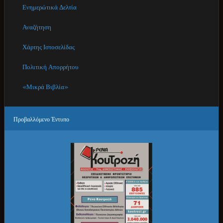
Ενημερώτικά Δελτία
Αναζήτηση
Χάρτης Ιστοσελίδας
Πολιτική Απορρήτου
«Μικρά Βιβλία»
Προβαλλόμενο
Έντυπο