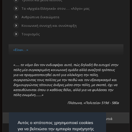
Τα «Αρχαία Ελληνικά» στον….. «Λόγο» μας
Ανθρώπινα δικαιώματα
Κοινωνική συνοχή και συνύπαρξη
Τουρισμός
«Είπαν…..»
«….. το νόμο δεν τον ενδιαφέρει αυτό, πώς δηλαδή θα ευτυχεί στην
πόλη μία συγκεκριμένη κοινωνική ομάδα αλλά αναζητά τρόπους
για να πραγματοποιηθεί αυτό για ολόκληρη την πόλη,
συγκρατώντας τους πολίτες με την πειθώ και τον εξαναγκασμό και
δημιουργώντας τέτοιους άνδρες μέσα στην πόλη, με σκοπό, όχι να
κατευθύνονται όπου ο καθένας θέλει, αλλά για να φυλάσσει την
πόλη ενωμένη…….»
Πλάτωνα, «Πολιτεία» 519d - 580a
Βρίσκεστε εδώ:
Αρχική
/
Επιτυχόντες
/
Πανελλαδική Πρωτιά
Αυτός ο ιστότοπος χρησιμοποιεί cookies
για να βελτιώσει την εμπειρία περιήγησής