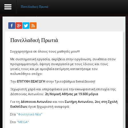
Πανελλαδική Πρωτιά
Αρχική
Πανελλαδική Πρωτιά
Βιογραφικό
Συγχαρητήρια σε όλους τους μαθητές μου!!!
Συγγραφικό έργο
Με συστηματική εργασία, ακρίβεια στην οργάνωση, συνέπεια στον
προγραμματισμό, άψογη συνεργασία με τους ίδιους και τους
Εργασίες
γονείς τους και με αμοιβαία εκτίμηση κατακτήσαμε τον
πολυπόθητο στόχο:
Ιστορίες Επιτυχίας
Την
ΕΠΙΤΥΧΗ ΕΙΣΑΓΩΓΗ
στην Τριτοβάθμια Εκπαίδευση!
Επιτυχόντες
Ξεχωριστή χαρά και υπερηφάνεια για την εκκωφαντική επιτυχία της
Δέσποινας Αντωνίου:
2η Νομική Αθήνας με 19.600 μόρια
Διακρίσεις
Για τη
Δέσποινα Αντωνίου
και τον
Σωτήρη Αντωνίου, 2ος στη Σχολή
Ευελπίδων
, έγινε ξεχωριστή αναφορά:
«Μικρά Βιβλία»
Στα
"Φοιτητικά Νέα"
Στο
"MEGA"
Ο χώρος μας