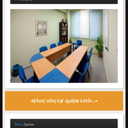
«
ἥλιος
νέος ἐφ᾽ ἡμέρ
ᾳ
ἐστίν...»
Βάσεις
Σχολών