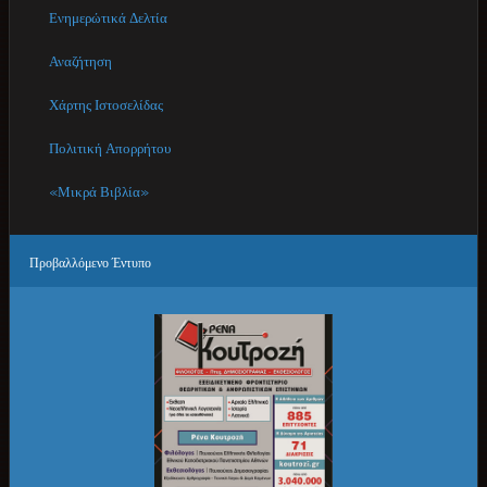
Ενημερώτικά Δελτία
Αναζήτηση
Χάρτης Ιστοσελίδας
Πολιτική Απορρήτου
«Μικρά Βιβλία»
Προβαλλόμενο
Έντυπο