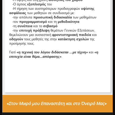
-Ο άρτιος
εξοπλισμός
του
-Η τήρηση των αυστηρότερων προδιαγραφών
υψίστης
ασφάλειας
των μαθητών σε συνδυασμό με:
-την απόλυτα
προσωπική διδασκαλία
των μαθημάτων
-τον
προγραμματισμό
και τη
μεθοδικότητα
-τη
συνέπεια
και το
σεβασμό
-την
επιτυχή πρόβλεψη
θεμάτων Γενικών Εξετάσεων,
θεμελιώνουν μια ουσιαστική
φροντιστηριακή παιδεία
και
οδηγούν
τους μαθητές της στην
κατάκτηση σχολών
της
προτίμησής τους.
Γιατί
«η τεχνική του λόγου διδάσκεται ...με τέχνη»
και
«η
επιτυχία είναι θέμα...απόφασης»
.
«Στον Μικρό μου Επαναστάτη και στο Όνειρό Μας»