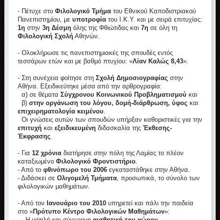
- Πέτυχε στο
Φιλολογικό Τμήμα
του Εθνικού Καποδιστριακού
Πανεπιστημίου, με
υποτροφία
του Ι.Κ.Υ. και με σειρά επιτυχίας:
1η
στην
3η Δέσμη
όλης της Φθιώτιδας και
7η
σε όλη τη
Φιλολογική Σχολή
Αθηνών.
- Ολοκλήρωσε τις πανεπιστημιακές της σπουδές εντός
τεσσάρων ετών και με βαθμό πτυχίου: «
Λίαν Καλώς 8,43
».
- Στη συνέχεια φοίτησε στη
Σχολή Δημοσιογραφίας
στην
Αθήνα. Εξειδικεύτηκε μέσα από την αρθρογραφία:
α) σε θέματα
Σύγχρονου Κοινωνικού Προβληματισμού
και
β)
στην οργάνωση του λόγου, δομή-διάρθρωση, ύφος
και
επιχειρηματολογία κειμένου
.
Οι γνώσεις αυτών των σπουδών υπήρξαν καθοριστικές για την
επιτυχή
και
εξειδικευμένη
διδασκαλία της
Έκθεσης-
Έκφρασης
.
- Για
12 χρόνια
διατήρησε στην πόλη της Λαμίας το πλέον
καταξιωμένο
Φιλολογικό Φροντιστήριο
.
- Από το
φθινόπωρο του 2006
εγκαταστάθηκε στην Αθήνα.
- Διδάσκει σε
Ολιγομελή Τμήματα
, προσωπικά, το σύνολο των
φιλολογικών μαθημάτων.
- Από τον
Ιανουάριο του 2010
υπηρετεί και πάλι την παιδεία
στο «
Πρότυπο Κέντρο Φιλολογικών Μαθημάτων
»:
-Η υψηλή και σύγχρονη
αισθητική του χώρου