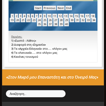
Start
Previous
Next
End
1
2
3
4
5
6
7
8
9
10
11
12
13
14
15
16
17
18
19
20
21
22
23
24
25
26
27
28
29
30
31
32
33
34
35
36
37
38
39
40
Περιέχει:
1) «Σωστό - Λάθος»
2) Διαφορά στη «Σημασία»
3) Τα «Αρχαία Ελληνικά» στο….. «Λόγο» μας
4) Τα «Λατινικά»….. στο «Λόγο» μας
4) Κανόνες τονισμού
«Στον Μικρό μου Επαναστάτη και στο Όνειρό Μας»
Αναζήτηση...