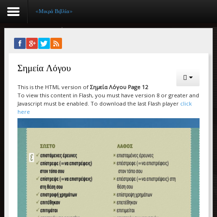
«Μικρά Βιβλία»
Αρχική
Σημεία Λόγου
Βιογραφικό
This is the HTML version of
Σημεία Λόγου Page 12
Συγγραφικό έργο
To view this content in Flash, you must have version 8 or greater and
Javascript must be enabled. To download the last Flash player
click
Εργασίες
here
Ιστορίες Επιτυχίας
Επιτυχόντες
Διακρίσεις
«Μικρά Βιβλία»
Ο χώρος μας