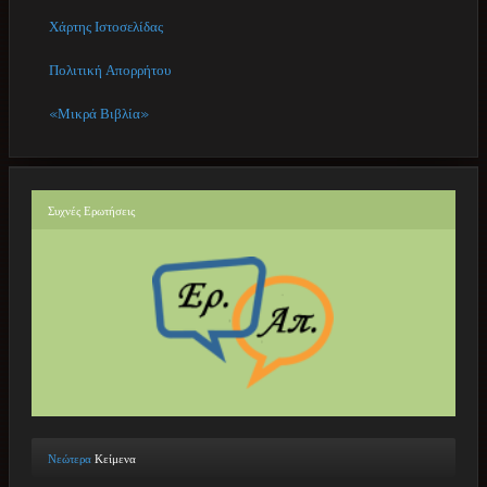
Χάρτης Ιστοσελίδας
Πολιτική Απορρήτου
«Μικρά Βιβλία»
Συχνές
Ερωτήσεις
Νεώτερα
Κείμενα