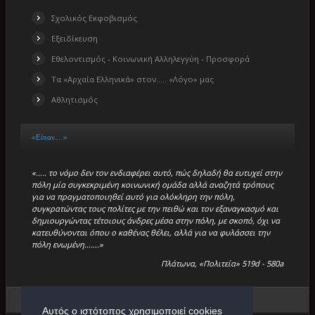
Σχολικός Εκφοβισμός
Εξειδίκευση
Εθελοντισμός - Κοινωνική Αλληλεγγύη - Προσφορά
Τα «Αρχαία Ελληνικά» στον….. «Λόγο» μας
Αθλητισμός
«Είπαν…..»
«….. το νόμο δεν τον ενδιαφέρει αυτό, πώς δηλαδή θα ευτυχεί στην
πόλη μία συγκεκριμένη κοινωνική ομάδα αλλά αναζητά τρόπους
για να πραγματοποιηθεί αυτό για ολόκληρη την πόλη,
συγκρατώντας τους πολίτες με την πειθώ και τον εξαναγκασμό και
δημιουργώντας τέτοιους άνδρες μέσα στην πόλη, με σκοπό, όχι να
κατευθύνονται όπου ο καθένας θέλει, αλλά για να φυλάσσει την
πόλη ενωμένη…….»
Πλάτωνα, «Πολιτεία» 519d - 580a
Βρίσκεστε εδώ:
Αρχική
/
«Μικρά Βιβλία»
/
Σημεία Λόγου
Αυτός ο ιστότοπος χρησιμοποιεί cookies