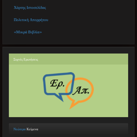
Χάρτης Ιστοσελίδας
Πολιτική Απορρήτου
«Μικρά Βιβλία»
Συχνές
Ερωτήσεις
Νεώτερα
Κείμενα