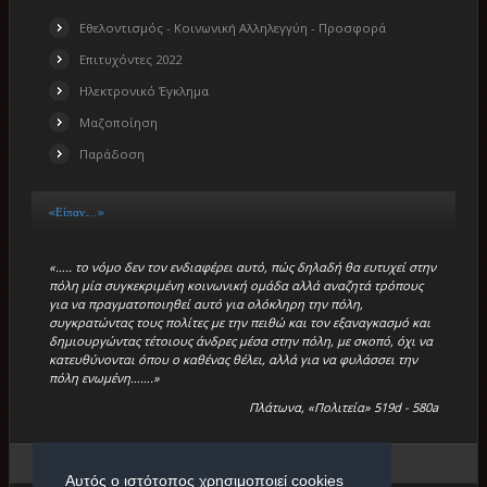
Εθελοντισμός - Κοινωνική Αλληλεγγύη - Προσφορά
Επιτυχόντες 2022
Ηλεκτρονικό Έγκλημα
Μαζοποίηση
Παράδοση
«Είπαν…..»
«….. το νόμο δεν τον ενδιαφέρει αυτό, πώς δηλαδή θα ευτυχεί στην
πόλη μία συγκεκριμένη κοινωνική ομάδα αλλά αναζητά τρόπους
για να πραγματοποιηθεί αυτό για ολόκληρη την πόλη,
συγκρατώντας τους πολίτες με την πειθώ και τον εξαναγκασμό και
δημιουργώντας τέτοιους άνδρες μέσα στην πόλη, με σκοπό, όχι να
κατευθύνονται όπου ο καθένας θέλει, αλλά για να φυλάσσει την
πόλη ενωμένη…….»
Πλάτωνα, «Πολιτεία» 519d - 580a
Βρίσκεστε εδώ:
Αρχική
/
«Μικρά Βιβλία»
/
Σημεία Λόγου
Αυτός ο ιστότοπος χρησιμοποιεί cookies