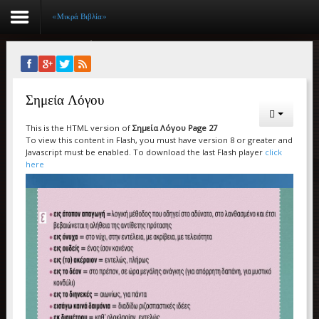
«Μικρά Βιβλία»
Αρχική
Σημεία Λόγου
Βιογραφικό
This is the HTML version of
Σημεία Λόγου Page 27
Συγγραφικό έργο
To view this content in Flash, you must have version 8 or greater and
Javascript must be enabled. To download the last Flash player
click
Εργασίες
here
Ιστορίες Επιτυχίας
Επιτυχόντες
Διακρίσεις
«Μικρά Βιβλία»
Ο χώρος μας