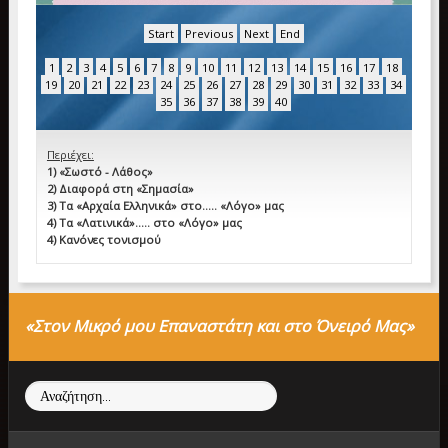
Start
Previous
Next
End
1
2
3
4
5
6
7
8
9
10
11
12
13
14
15
16
17
18
19
20
21
22
23
24
25
26
27
28
29
30
31
32
33
34
35
36
37
38
39
40
Περιέχει:
1) «Σωστό - Λάθος»
2) Διαφορά στη «Σημασία»
3) Τα «Αρχαία Ελληνικά» στο….. «Λόγο» μας
4) Τα «Λατινικά»….. στο «Λόγο» μας
4) Κανόνες τονισμού
«Στον Μικρό μου Επαναστάτη και στο Όνειρό Μας»
Αναζήτηση...