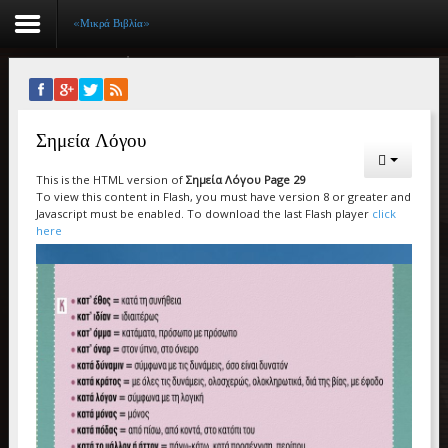
«Μικρά Βιβλία»
Αρχική
Σημεία Λόγου
Βιογραφικό
This is the HTML version of
Σημεία Λόγου Page 29
Συγγραφικό έργο
To view this content in Flash, you must have version 8 or greater and
Javascript must be enabled. To download the last Flash player
click
Εργασίες
here
Ιστορίες Επιτυχίας
Επιτυχόντες
Διακρίσεις
«Μικρά Βιβλία»
Ο χώρος μας