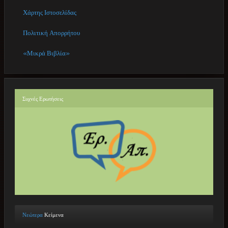
Χάρτης Ιστοσελίδας
Πολιτική Απορρήτου
«Μικρά Βιβλία»
Συχνές
Ερωτήσεις
Νεώτερα
Κείμενα