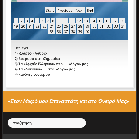
Start
Previous
Next
End
1
2
3
4
5
6
7
8
9
10
11
12
13
14
15
16
17
18
19
20
21
22
23
24
25
26
27
28
29
30
31
32
33
34
35
36
37
38
39
40
Περιέχει:
1) «Σωστό - Λάθος»
2) Διαφορά στη «Σημασία»
3) Τα «Αρχαία Ελληνικά» στο….. «Λόγο» μας
4) Τα «Λατινικά»….. στο «Λόγο» μας
4) Κανόνες τονισμού
«Στον Μικρό μου Επαναστάτη και στο Όνειρό Μας»
Αναζήτηση...