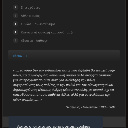
Επιτυχόντες
Αθλητισμός
Συνώνυμα - Αντώνυμα
Κοινωνική συνοχή και συνύπαρξη
«Σωστό - Λάθος»
«Είπαν…..»
«….. το νόμο δεν τον ενδιαφέρει αυτό, πώς δηλαδή θα ευτυχεί στην
πόλη μία συγκεκριμένη κοινωνική ομάδα αλλά αναζητά τρόπους
για να πραγματοποιηθεί αυτό για ολόκληρη την πόλη,
συγκρατώντας τους πολίτες με την πειθώ και τον εξαναγκασμό και
δημιουργώντας τέτοιους άνδρες μέσα στην πόλη, με σκοπό, όχι να
κατευθύνονται όπου ο καθένας θέλει, αλλά για να φυλάσσει την
πόλη ενωμένη…….»
Πλάτωνα, «Πολιτεία» 519d - 580a
Βρίσκεστε εδώ:
Αρχική
/
«Μικρά Βιβλία»
/
Σημεία Λόγου
Αυτός ο ιστότοπος χρησιμοποιεί cookies