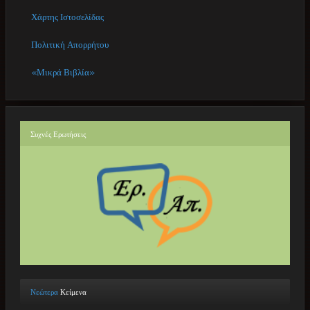
Χάρτης Ιστοσελίδας
Πολιτική Απορρήτου
«Μικρά Βιβλία»
Συχνές
Ερωτήσεις
Νεώτερα
Κείμενα