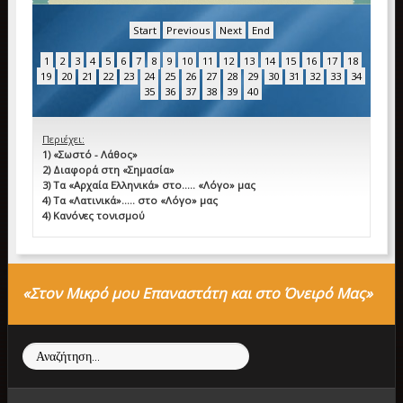
Start
Previous
Next
End
1
2
3
4
5
6
7
8
9
10
11
12
13
14
15
16
17
18
19
20
21
22
23
24
25
26
27
28
29
30
31
32
33
34
35
36
37
38
39
40
Περιέχει:
1) «Σωστό - Λάθος»
2) Διαφορά στη «Σημασία»
3) Τα «Αρχαία Ελληνικά» στο….. «Λόγο» μας
4) Τα «Λατινικά»….. στο «Λόγο» μας
4) Κανόνες τονισμού
«Στον Μικρό μου Επαναστάτη και στο Όνειρό Μας»
Αναζήτηση...