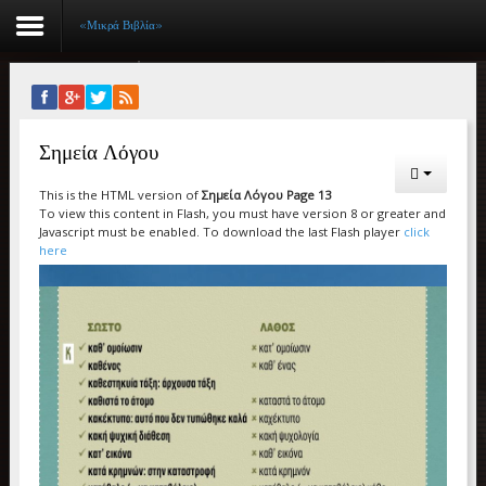
«Μικρά Βιβλία»
Αρχική
Σημεία Λόγου
Βιογραφικό
This is the HTML version of
Σημεία Λόγου Page 13
Συγγραφικό έργο
To view this content in Flash, you must have version 8 or greater and
Javascript must be enabled. To download the last Flash player
click
Εργασίες
here
Ιστορίες Επιτυχίας
Επιτυχόντες
Διακρίσεις
«Μικρά Βιβλία»
Ο χώρος μας