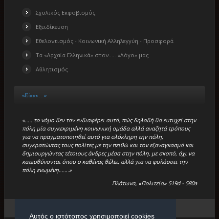
Σχολικός Εκφοβισμός
Εξειδίκευση
Εθελοντισμός - Κοινωνική Αλληλεγγύη - Προσφορά
Τα «Αρχαία Ελληνικά» στον….. «Λόγο» μας
Αθλητισμός
«Είπαν…..»
«….. το νόμο δεν τον ενδιαφέρει αυτό, πώς δηλαδή θα ευτυχεί στην
πόλη μία συγκεκριμένη κοινωνική ομάδα αλλά αναζητά τρόπους
για να πραγματοποιηθεί αυτό για ολόκληρη την πόλη,
συγκρατώντας τους πολίτες με την πειθώ και τον εξαναγκασμό και
δημιουργώντας τέτοιους άνδρες μέσα στην πόλη, με σκοπό, όχι να
κατευθύνονται όπου ο καθένας θέλει, αλλά για να φυλάσσει την
πόλη ενωμένη…….»
Πλάτωνα, «Πολιτεία» 519d - 580a
Βρίσκεστε εδώ:
Αρχική
/
«Μικρά Βιβλία»
/
Σημεία Λόγου
Αυτός ο ιστότοπος χρησιμοποιεί cookies