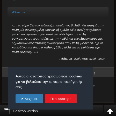
«Είπαν…..»
«….. το νόμο δεν τον ενδιαφέρει αυτό, πώς δηλαδή θα ευτυχεί στην
πόλη μία συγκεκριμένη κοινωνική ομάδα αλλά αναζητά τρόπους
για να πραγματοποιηθεί αυτό για ολόκληρη την πόλη,
συγκρατώντας τους πολίτες με την πειθώ και τον εξαναγκασμό και
δημιουργώντας τέτοιους άνδρες μέσα στην πόλη, με σκοπό, όχι να
κατευθύνονται όπου ο καθένας θέλει, αλλά για να φυλάσσει την
πόλη ενωμένη…….»
Πλάτωνα, «Πολιτεία» 519d - 580a
Βρίσκεστε εδώ:
Αρχική
/
«Μικρά Βιβλία»
/
Σωστό - Λάθος
Αυτός ο ιστότοπος χρησιμοποιεί cookies
για να βελτιώσει την εμπειρία περιήγησής
Copyright © 2026. Πρότυπο Κέντρο Φιλολογικών Μαθημάτων.
σας.
Designed by
Δέχομαι
Περισσότερα
Desktop Version