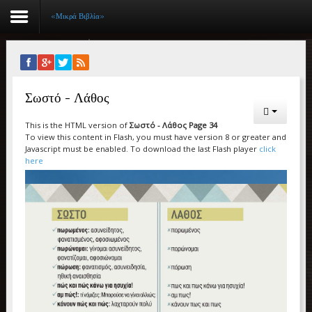
«Μικρά Βιβλία»
Αρχική
Σωστό - Λάθος
Βιογραφικό
This is the HTML version of
Σωστό - Λάθος Page 34
Συγγραφικό έργο
To view this content in Flash, you must have version 8 or greater and
Javascript must be enabled. To download the last Flash player
click
Εργασίες
here
Ιστορίες Επιτυχίας
Επιτυχόντες
Διακρίσεις
«Μικρά Βιβλία»
Ο χώρος μας