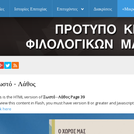
ίες
Ιστορίες Επιτυχίας
Επιτυχόντες
Διακρίσεις
«Μικρ
ωστό - Λάθος
s is the HTML version of
Σωστό - Λάθος Page 39
view this content in Flash, you must have version 8 or greater and Javascri
ck here