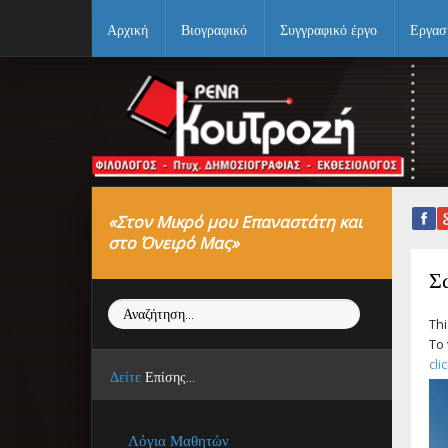
Αρχική
Βιογραφικό
Συγγραφικό έργο
Εργασ
Αρχική
Βιογραφικό
Συγγραφικό έργο
«Στον Μικρό μου Επαναστάτη και
Εργασίες
στο Όνειρό Μας»
Ιστορίες Επιτυχίας
Σ
Αναζήτηση...
Επιτυχόντες
Thi
To 
Διακρίσεις
cli
Δείτε
Επίσης...
«Μικρά Βιβλία»
Λόγια Μαθητών
Ο χώρος μας