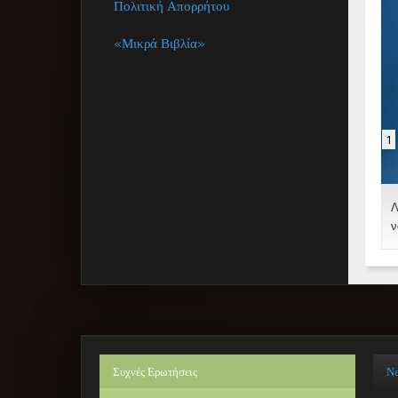
Πολιτική Απορρήτου
«Μικρά Βιβλία»
1
Λ
ν
Συχνές
Ερωτήσεις
Ν