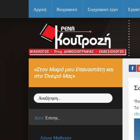
Αρχική
Βιογραφικό
Συγγραφικό έργο
Εργασ
Αρχική
Βιογραφικό
Συγγραφικό έργο
«Στον Μικρό μου Επαναστάτη και
Εργασίες
στο Όνειρό Μας»
Ιστορίες Επιτυχίας
Σ
Αναζήτηση...
Επιτυχόντες
Thi
To 
Διακρίσεις
cli
Δείτε
Επίσης...
«Μικρά Βιβλία»
Λόγια Μαθητών
Ο χώρος μας