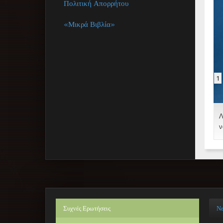
Πολιτική Απορρήτου
«Μικρά Βιβλία»
1
Λ
ν
Συχνές
Ερωτήσεις
Ν