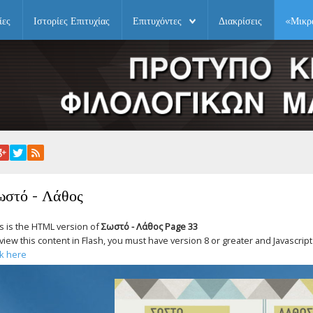
ίες
Ιστορίες Επιτυχίας
Επιτυχόντες
Διακρίσεις
«Μικρ
ωστό - Λάθος
s is the HTML version of
Σωστό - Λάθος Page 33
view this content in Flash, you must have version 8 or greater and Javascri
ck here