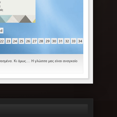
nd
22
23
24
25
26
27
28
29
30
31
32
33
34
νθασμένα. Κι όμως…. Η γλώσσα μας είναι αναγκαίο