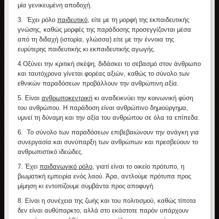
μία γενικευμένη αποδοχή.
3.
Έχει ρόλο
παιδευτικό
, είτε με τη μορφή της εκπαιδευτικής
γνώσης, καθώς μορφές της παράδοσης προσεγγίζονται μέσα
από τη διδαχή (ιστορία, γλώσσα) είτε με την έννοια της
ευρύτερης παιδευτικής κι εκπαιδευτικής αγωγής.
4.
Οξύνει την κριτική σκέψη, διδάσκει το σεβασμό στον άνθρωπο
και ταυτόχρονα γίνεται φορέας αξιών, καθώς το σύνολο των
εθνικών παραδόσεων προβάλλουν την ανθρώπινη αξία.
5.
Είναι
ανθρωποκεντρική
κι αναδεικνύει την κοινωνική φύση
του ανθρώπου. Η παράδοση είναι ανθρώπινο δημιούργημα,
υμνεί τη δύναμη και την αξία του ανθρώπου σε όλα τα επίπεδα.
6.
Το σύνολο των παραδόσεων επιβεβαιώνουν την ανάγκη για
συνεργασία και συνύπαρξη των ανθρώπων και πρεσβεύουν το
ανθρωπιστικό ιδεώδες.
7.
Έχει
παιδαγωγικό ρόλο
, γιατί είναι το οικείο πρότυπο, η
βιωματική εμπειρία ενός λαού. Άρα, αντλούμε πρότυπα προς
μίμηση κι εντοπίζουμε συμβάντα προς αποφυγή.
8.
Είναι η συνέχεια της ζωής και του πολιτισμού, καθώς τίποτα
δεν είναι αυθύπαρκτο, αλλά στο εκάστοτε παρόν υπάρχουν