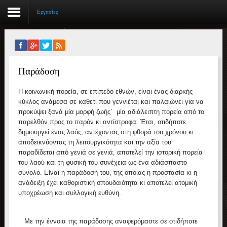
Εργασίες
Αρχική
Παράδοση
Βιογραφικό
Η κοινωνική πορεία, σε επίπεδο εθνών, είναι ένας διαρκής
Συγγραφικό έργο
κύκλος ανάμεσα σε καθετί που γεννιέται και παλαιώνει για να
προκύψει ξανά μία μορφή ζωής` μία αδιάλειπτη πορεία από το
Εργασίες
παρελθόν προς το παρόν κι αντίστροφα. Έτσι, οτιδήποτε
δημιουργεί ένας λαός, αντέχοντας στη φθορά του χρόνου κι
Ιστορίες Επιτυχίας
αποδεικνύοντας τη λειτουργικότητα και την αξία του
παραδίδεται από γενιά σε γενιά, αποτελεί την ιστορική πορεία
Επιτυχόντες
του λαού και τη φυσική του συνέχεια ως ένα αδιάσπαστο
σύνολο. Είναι η παράδοσή του, της οποίας η προστασία κι η
Διακρίσεις
ανάδειξη έχει καθοριστική σπουδαιότητα κι αποτελεί ατομική
υποχρέωση και συλλογική ευθύνη.
«Μικρά Βιβλία»
Με την έννοια της παράδοσης αναφερόμαστε σε οτιδήποτε
Ο χώρος μας