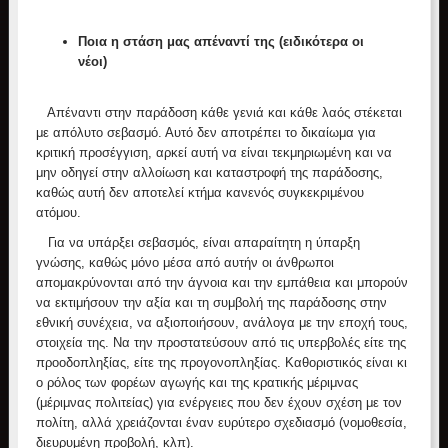
Ποια η στάση μας απέναντί της (ειδικότερα οι
νέοι)
Απέναντι στην παράδοση κάθε γενιά και κάθε λαός στέκεται
με απόλυτο σεβασμό. Αυτό δεν αποτρέπει το δικαίωμα για
κριτική προσέγγιση, αρκεί αυτή να είναι τεκμηριωμένη και να
μην οδηγεί στην αλλοίωση και καταστροφή της παράδοσης,
καθώς αυτή δεν αποτελεί κτήμα κανενός συγκεκριμένου
ατόμου.
Για να υπάρξει σεβασμός, είναι απαραίτητη η ύπαρξη
γνώσης, καθώς μόνο μέσα από αυτήν οι άνθρωποι
απομακρύνονται από την άγνοια και την εμπάθεια και μπορούν
να εκτιμήσουν την αξία και τη συμβολή της παράδοσης στην
εθνική συνέχεια, να αξιοποιήσουν, ανάλογα με την εποχή τους,
στοιχεία της. Να την προστατεύσουν από τις υπερβολές είτε της
προοδοπληξίας, είτε της προγονοπληξίας. Καθοριστικός είναι κι
ο ρόλος των φορέων αγωγής και της κρατικής μέριμνας
(μέριμνας πολιτείας) για ενέργειες που δεν έχουν σχέση με τον
πολίτη, αλλά χρειάζονται έναν ευρύτερο σχεδιασμό (νομοθεσία,
διευρυμένη προβολή, κλπ).