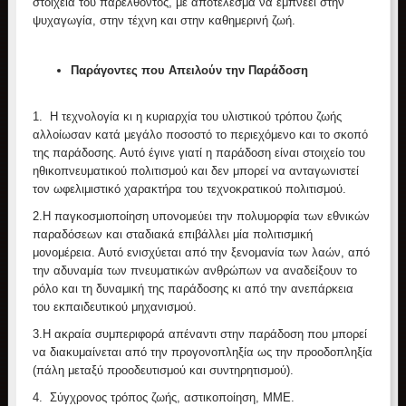
στοιχεία του παρελθόντος, με αποτέλεσμα να εμπνέει στην
ψυχαγωγία, στην τέχνη και στην καθημερινή ζωή.
Παράγοντες που Απειλούν την Παράδοση
1.
Η τεχνολογία κι η κυριαρχία του υλιστικού τρόπου ζωής
αλλοίωσαν κατά μεγάλο ποσοστό το περιεχόμενο και το σκοπό
της παράδοσης. Αυτό έγινε γιατί η παράδοση είναι στοιχείο του
ηθικοπνευματικού πολιτισμού και δεν μπορεί να ανταγωνιστεί
τον ωφελιμιστικό χαρακτήρα του τεχνοκρατικού πολιτισμού.
2.
Η παγκοσμιοποίηση υπονομεύει την πολυμορφία των εθνικών
παραδόσεων και σταδιακά επιβάλλει μία πολιτισμική
μονομέρεια. Αυτό ενισχύεται από την ξενομανία των λαών, από
την αδυναμία των πνευματικών ανθρώπων να αναδείξουν το
ρόλο και τη δυναμική της παράδοσης κι από την ανεπάρκεια
του εκπαιδευτικού μηχανισμού.
3.
Η ακραία συμπεριφορά απέναντι στην παράδοση που μπορεί
να διακυμαίνεται από την προγονοπληξία ως την προοδοπληξία
(πάλη μεταξύ προοδευτισμού και συντηρητισμού).
4.
Σύγχρονος τρόπος ζωής, αστικοποίηση, ΜΜΕ.