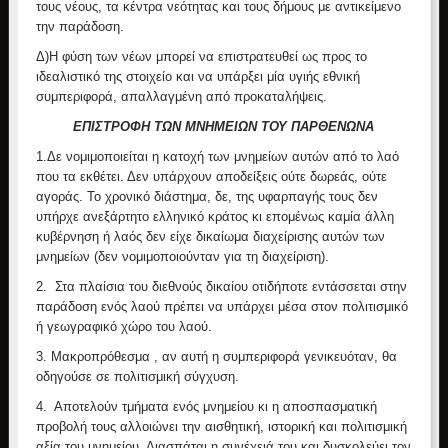
τους νέους, τα κέντρα νεότητας και τους δήμους με αντικείμενο
την παράδοση.
Δ)Η φύση των νέων μπορεί να επιστρατευθεί ως προς το
ιδεαλιστικό της στοιχείο και να υπάρξει μία υγιής εθνική
συμπεριφορά, απαλλαγμένη από προκαταλήψεις.
ΕΠΙΣΤΡΟΦΗ ΤΩΝ ΜΝΗΜΕΙΩΝ ΤΟΥ ΠΑΡΘΕΝΩΝΑ
1.
Δε νομιμοποιείται η κατοχή των μνημείων αυτών από το λαό
που τα εκθέτει. Δεν υπάρχουν αποδείξεις ούτε δωρεάς, ούτε
αγοράς. Το χρονικό διάστημα, δε, της υφαρπαγής τους δεν
υπήρχε ανεξάρτητο ελληνικό κράτος κι επομένως καμία άλλη
κυβέρνηση ή λαός δεν είχε δικαίωμα διαχείρισης αυτών των
μνημείων (δεν νομιμοποιούνταν για τη διαχείριση).
2.
Στα πλαίσια του διεθνούς δικαίου οτιδήποτε εντάσσεται στην
παράδοση ενός λαού πρέπει να υπάρχει μέσα στον πολιτισμικό
ή γεωγραφικό χώρο του λαού.
3.
Μακροπρόθεσμα , αν αυτή η συμπεριφορά γενικευόταν, θα
οδηγούσε σε πολιτισμική σύγχυση.
4.
Αποτελούν τμήματα ενός μνημείου κι η αποσπασματική
προβολή τους αλλοιώνει την αισθητική, ιστορική και πολιτισμική
αξία του μνημείου. Διασπάται η συνέχειά του και δυσκολεύει τον