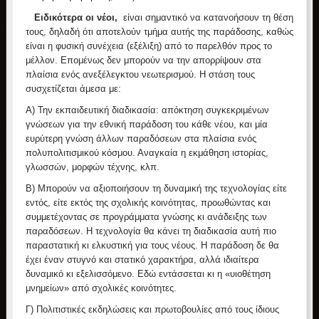
Ειδικότερα οι νέοι,
είναι σημαντικό να κατανοήσουν τη θέση
τους, δηλαδή ότι αποτελούν τμήμα αυτής της παράδοσης, καθώς
είναι η φυσική συνέχεια (εξέλιξη) από το παρελθόν προς το
μέλλον. Επομένως δεν μπορούν να την απορρίψουν στα
πλαίσια ενός ανεξέλεγκτου νεωτερισμού. Η στάση τους
συσχετίζεται άμεσα με:
Α) Την εκπαιδευτική διαδικασία: απόκτηση συγκεκριμένων
γνώσεων για την εθνική παράδοση του κάθε νέου, και μία
ευρύτερη γνώση άλλων παραδόσεων στα πλαίσια ενός
πολυπολιτισμικού κόσμου. Αναγκαία η εκμάθηση ιστορίας,
γλωσσών, μορφών τέχνης, κλπ.
Β) Μπορούν να αξιοποιήσουν τη δυναμική της τεχνολογίας είτε
εντός, είτε εκτός της σχολικής κοινότητας, προωθώντας και
συμμετέχοντας σε προγράμματα γνώσης κι ανάδειξης των
παραδόσεων. Η τεχνολογία θα κάνει τη διαδικασία αυτή πιο
παραστατική κι ελκυστική για τους νέους. Η παράδοση δε θα
έχει έναν στυγνό και στατικό χαρακτήρα, αλλά ιδιαίτερα
δυναμικό κι εξελισσόμενο. Εδώ εντάσσεται κι η «υιοθέτηση
μνημείων» από σχολικές κοινότητες.
Γ) Πολιτιστικές εκδηλώσεις και πρωτοβουλίες από τους ίδιους