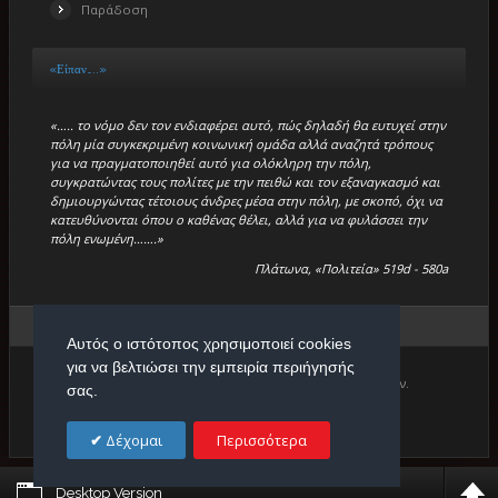
Παράδοση
«Είπαν…..»
«….. το νόμο δεν τον ενδιαφέρει αυτό, πώς δηλαδή θα ευτυχεί στην
πόλη μία συγκεκριμένη κοινωνική ομάδα αλλά αναζητά τρόπους
για να πραγματοποιηθεί αυτό για ολόκληρη την πόλη,
συγκρατώντας τους πολίτες με την πειθώ και τον εξαναγκασμό και
δημιουργώντας τέτοιους άνδρες μέσα στην πόλη, με σκοπό, όχι να
κατευθύνονται όπου ο καθένας θέλει, αλλά για να φυλάσσει την
πόλη ενωμένη…….»
Πλάτωνα, «Πολιτεία» 519d - 580a
Βρίσκεστε εδώ:
Αρχική
/
Εργασίες
/
Παράδοση
Αυτός ο ιστότοπος χρησιμοποιεί cookies
για να βελτιώσει την εμπειρία περιήγησής
Copyright © 2026. Πρότυπο Κέντρο Φιλολογικών Μαθημάτων.
σας.
Designed by
Δέχομαι
Περισσότερα
Desktop Version