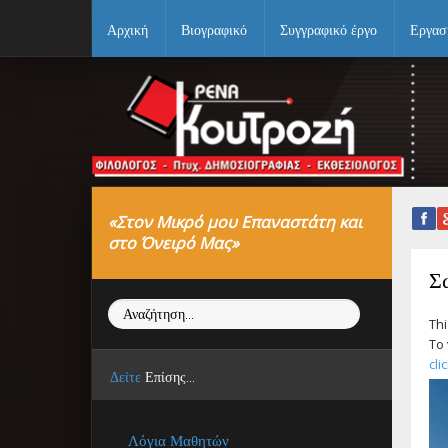
Αρχική
Βιογραφικό
Συγγραφικό έργο
Εργασ
Αρχική
Βιογραφικό
Συγγραφικό έργο
«Στον Μικρό μου Επαναστάτη και
Εργασίες
στο Όνειρό Μας»
Ιστορίες Επιτυχίας
Σ
Αναζήτηση...
Επιτυχόντες
Thi
To 
Διακρίσεις
cli
Δείτε
Επίσης...
«Μικρά Βιβλία»
Λόγια Μαθητών
Ο χώρος μας