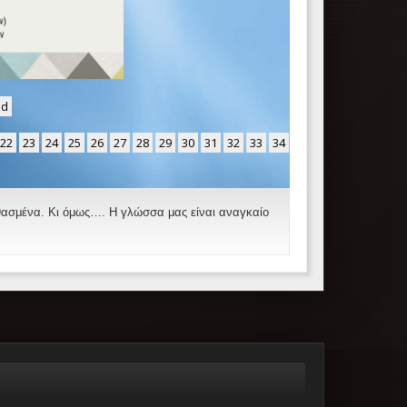
nd
22
23
24
25
26
27
28
29
30
31
32
33
34
νθασμένα. Κι όμως…. Η γλώσσα μας είναι αναγκαίο