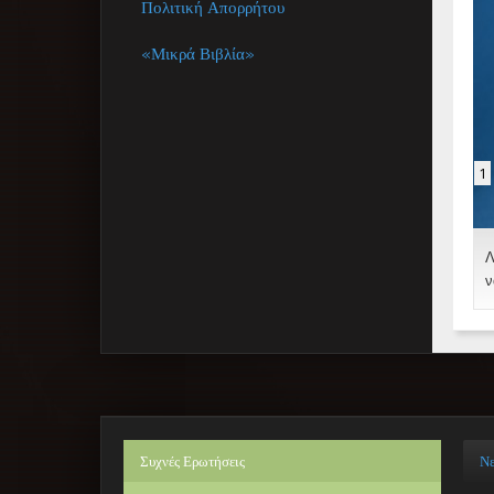
Πολιτική Απορρήτου
«Μικρά Βιβλία»
1
Λ
ν
Συχνές
Ερωτήσεις
Ν