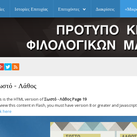
ίες
Ιστορίες Επιτυχίας
Επιτυχόντες
Διακρίσεις
«Μικρ
ωστό - Λάθος
s is the HTML version of
Σωστό - Λάθος Page 19
view this content in Flash, you must have version 8 or greater and Javascri
ck here