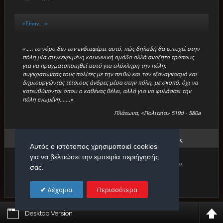
«Είπαν…..»
«….. το νόμο δεν τον ενδιαφέρει αυτό, πώς δηλαδή θα ευτυχεί στην
πόλη μία συγκεκριμένη κοινωνική ομάδα αλλά αναζητά τρόπους
για να πραγματοποιηθεί αυτό για ολόκληρη την πόλη,
συγκρατώντας τους πολίτες με την πειθώ και τον εξαναγκασμό και
δημιουργώντας τέτοιους άνδρες μέσα στην πόλη, με σκοπό, όχι να
κατευθύνονται όπου ο καθένας θέλει, αλλά για να φυλάσσει την
πόλη ενωμένη…….»
Πλάτωνα, «Πολιτεία» 519d - 580a
Βρίσκεστε εδώ:
Αρχική
/
«Μικρά Βιβλία»
/
Σωστό - Λάθος
Αυτός ο ιστότοπος χρησιμοποιεί cookies
για να βελτιώσει την εμπειρία περιήγησής
Copyright © 2026. Πρότυπο Κέντρο Φιλολογικών Μαθημάτων.
σας.
Designed by
Δέχομαι
Περισσότερα
Desktop Version