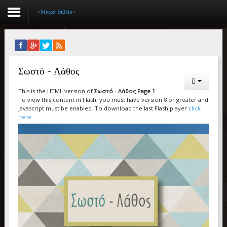
«Μικρά Βιβλία»
Αρχική
Σωστό - Λάθος
Βιογραφικό
This is the HTML version of
Σωστό - Λάθος Page 1
Συγγραφικό έργο
To view this content in Flash, you must have version 8 or greater and
Javascript must be enabled. To download the last Flash player
click
Εργασίες
here
Ιστορίες Επιτυχίας
Επιτυχόντες
Διακρίσεις
«Μικρά Βιβλία»
Ο χώρος μας