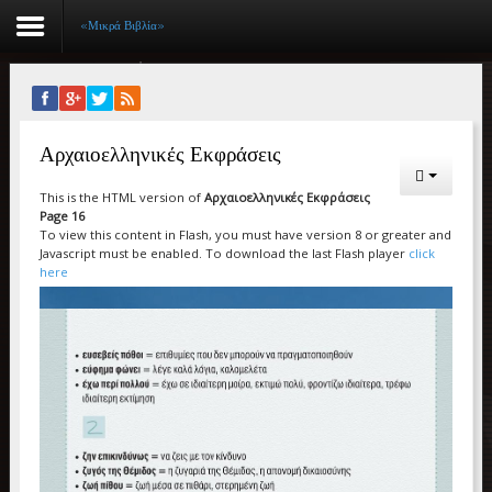
«Μικρά Βιβλία»
Αρχική
Αρχαιοελληνικές Εκφράσεις
Βιογραφικό
This is the HTML version of
Αρχαιοελληνικές Εκφράσεις
Συγγραφικό έργο
Page 16
To view this content in Flash, you must have version 8 or greater and
Εργασίες
Javascript must be enabled. To download the last Flash player
click
here
Ιστορίες Επιτυχίας
Επιτυχόντες
Διακρίσεις
«Μικρά Βιβλία»
Ο χώρος μας