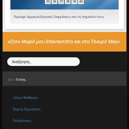
35
36
37
38
39
40
Περιέχει Αρχαιοελληνικές Εκφράσεις και τη σημασία τους
«Στον Μικρό μου Επαναστάτη και στο Όνειρό Μας»
Αναζήτηση...
Δείτε
Επίσης...
Λόγια Μαθητών
Συχνές Ερωτήσεις
Εκδηλώσεις