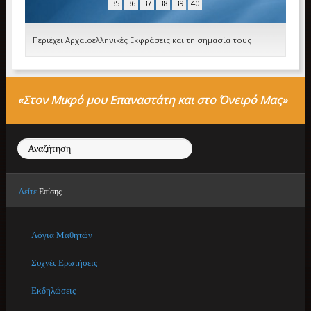
35
36
37
38
39
40
Περιέχει Αρχαιοελληνικές Εκφράσεις και τη σημασία τους
«Στον Μικρό μου Επαναστάτη και στο Όνειρό Μας»
Αναζήτηση...
Δείτε
Επίσης...
Λόγια Μαθητών
Συχνές Ερωτήσεις
Εκδηλώσεις