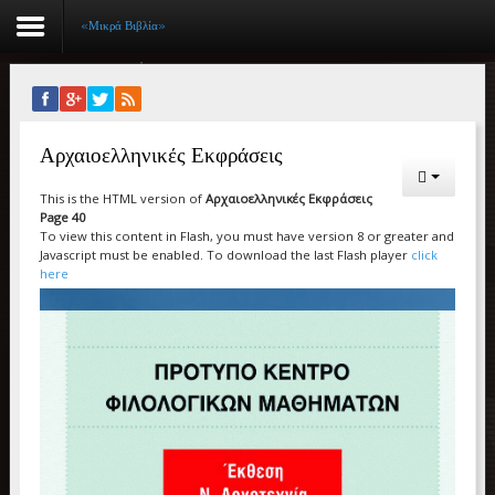
«Μικρά Βιβλία»
Αρχική
Αρχαιοελληνικές Εκφράσεις
Βιογραφικό
This is the HTML version of
Αρχαιοελληνικές Εκφράσεις
Συγγραφικό έργο
Page 40
To view this content in Flash, you must have version 8 or greater and
Εργασίες
Javascript must be enabled. To download the last Flash player
click
here
Ιστορίες Επιτυχίας
Επιτυχόντες
Διακρίσεις
«Μικρά Βιβλία»
Ο χώρος μας