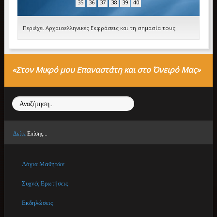
35
36
37
38
39
40
Περιέχει Αρχαιοελληνικές Εκφράσεις και τη σημασία τους
«Στον Μικρό μου Επαναστάτη και στο Όνειρό Μας»
Αναζήτηση...
Δείτε
Επίσης...
Λόγια Μαθητών
Συχνές Ερωτήσεις
Εκδηλώσεις