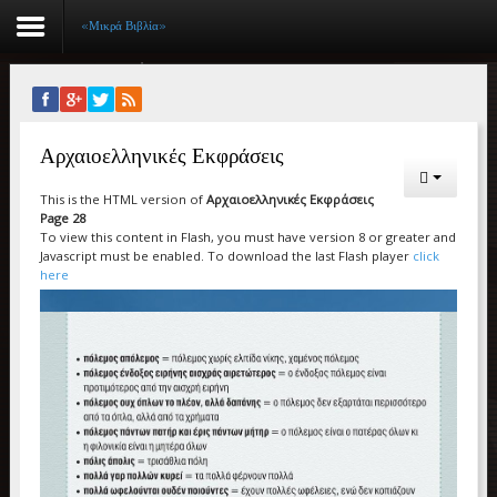
«Μικρά Βιβλία»
Αρχική
Αρχαιοελληνικές Εκφράσεις
Βιογραφικό
This is the HTML version of
Αρχαιοελληνικές Εκφράσεις
Συγγραφικό έργο
Page 28
To view this content in Flash, you must have version 8 or greater and
Εργασίες
Javascript must be enabled. To download the last Flash player
click
here
Ιστορίες Επιτυχίας
Επιτυχόντες
Διακρίσεις
«Μικρά Βιβλία»
Ο χώρος μας