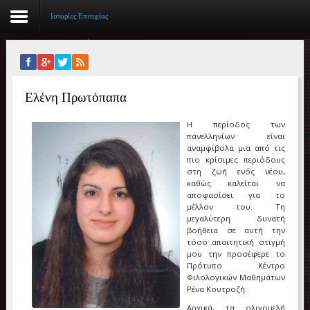
Ιστορίες Επιτυχίας
Αρχική
Ελένη Πρωτόπαπα
Βιογραφικό
Η περίοδος των
Συγγραφικό έργο
πανελληνίων είναι
αναμφίβολα μια από τις
Εργασίες
πιο κρίσιμες περιόδους
στη ζωή ενός νέου,
καθώς καλείται να
Ιστορίες Επιτυχίας
αποφασίσει για το
μέλλον του. Τη
Επιτυχόντες
μεγαλύτερη δυνατή
βοήθεια σε αυτή την
τόσο απαιτητική στιγμή
Διακρίσεις
μου την προσέφερε το
Πρότυπο Κέντρο
«Μικρά Βιβλία»
Φιλολογικών Μαθημάτων
Ρένα Κουτροζή.
Ο χώρος μας
Αρχικά, τα ολιγομελή