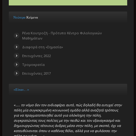
Νεώτερα
Κείμενα
Ρένα Κουτροζή - Πρότυπο Κέντρο Φιλολογικών
Μαθημάτων
Διαφορά στη «Σημασία»
Επιτυχόντες 2022
Τρομοκρατία
Επιτυχόντες 2017
«Είπαν…..»
«….. το νόμο δεν τον ενδιαφέρει αυτό, πώς δηλαδή θα ευτυχεί στην
πόλη μία συγκεκριμένη κοινωνική ομάδα αλλά αναζητά τρόπους
για να πραγματοποιηθεί αυτό για ολόκληρη την πόλη,
συγκρατώντας τους πολίτες με την πειθώ και τον εξαναγκασμό και
δημιουργώντας τέτοιους άνδρες μέσα στην πόλη, με σκοπό, όχι να
κατευθύνονται όπου ο καθένας θέλει, αλλά για να φυλάσσει την
πόλη ενωμένη…….»