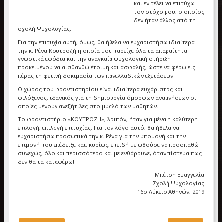
και εν τέλει να επιτύχω
τον στόχο μου, ο οποίος
δεν ήταν άλλος από τη
σχολή Ψυχολογίας.
Για την επιτυχία αυτή, όμως, θα ήθελα να ευχαριστήσω ιδιαίτερα
την κ. Ρένα Κουτροζή η οποία μου παρείχε όλα τα απαραίτητα
γνωστικά εφόδια και την αναγκαία ψυχολογική στήριξη
προκειμένου να αισθανθώ έτοιμη και ασφαλής, ώστε να φέρω εις
πέρας τη φετινή δοκιμασία των πανελλαδικών εξετάσεων.
Ο χώρος του φροντιστηρίου είναι ιδιαίτερα ευχάριστος και
φιλόξενος, ιδανικός για τη δημιουργία όμορφων αναμνήσεων οι
οποίες μένουν ανεξήτιλες στο μυαλό των μαθητών.
Το φροντιστήριο «ΚΟΥΤΡΟΖΗ», λοιπόν, ήταν για μένα η καλύτερη
επιλογή, επιλογή επιτυχίας. Για τον λόγο αυτό, θα ήθελα να
ευχαριστήσω προσωπικά την κ. Ρένα για την υπομονή και την
επιμονή που επέδειξε και, κυρίως, επειδή με ωθούσε να προσπαθώ
συνεχώς, όλο και περισσότερο και με ενθάρρυνε, όταν πίστευα πως
δεν θα τα καταφέρω!
Μπέτση Ευαγγελία
Σχολή Ψυχολογίας
16ο Λύκειο Αθηνών, 2019