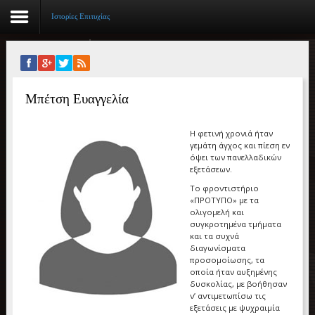
Ιστορίες Επιτυχίας
Αρχική
Μπέτση Ευαγγελία
Βιογραφικό
Συγγραφικό έργο
Η φετινή χρονιά ήταν
γεμάτη άγχος και πίεση εν
όψει των πανελλαδικών
Εργασίες
εξετάσεων.
Το φροντιστήριο
Ιστορίες Επιτυχίας
«ΠΡΟΤΥΠΟ» με τα
ολιγομελή και
Επιτυχόντες
συγκροτημένα τμήματα
και τα συχνά
διαγωνίσματα
Διακρίσεις
προσομοίωσης, τα
οποία ήταν αυξημένης
«Μικρά Βιβλία»
δυσκολίας, με βοήθησαν
ν’ αντιμετωπίσω τις
εξετάσεις με ψυχραιμία
Ο χώρος μας