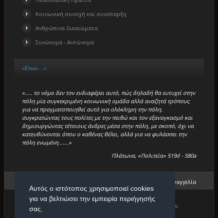
Κοινωνική συνοχή και συνύπαρξη
Ανθρώπινα δικαιώματα
Συνώνυμα - Αντώνυμα
«Είπαν…..»
«….. το νόμο δεν τον ενδιαφέρει αυτό, πώς δηλαδή θα ευτυχεί στην
πόλη μία συγκεκριμένη κοινωνική ομάδα αλλά αναζητά τρόπους
για να πραγματοποιηθεί αυτό για ολόκληρη την πόλη,
συγκρατώντας τους πολίτες με την πειθώ και τον εξαναγκασμό και
δημιουργώντας τέτοιους άνδρες μέσα στην πόλη, με σκοπό, όχι να
κατευθύνονται όπου ο καθένας θέλει, αλλά για να φυλάσσει την
πόλη ενωμένη…….»
Πλάτωνα, «Πολιτεία» 519d - 580a
Βρίσκεστε εδώ:
Αρχική
/
Ιστορίες Επιτυχίας
/
Μπέτση Ευαγγελία
Αυτός ο ιστότοπος χρησιμοποιεί cookies
για να βελτιώσει την εμπειρία περιήγησής
Copyright © 2026. Πρότυπο Κέντρο Φιλολογικών Μαθημάτων.
σας.
Designed by