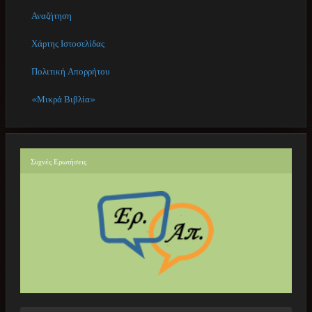
Αναζήτηση
Χάρτης Ιστοσελίδας
Πολιτική Απορρήτου
«Μικρά Βιβλία»
Συχνές
Ερωτήσεις