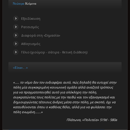
Νεώτερα
Κείμενα
Εξειδίκευση
Ρατσισμός
Διαφορά στη «Σημασία»
Αθλητισμός
Γέλιο (χιούμορ - σάτιρα - θετική διάθεση)
«Είπαν…..»
«….. το νόμο δεν τον ενδιαφέρει αυτό, πώς δηλαδή θα ευτυχεί στην
πόλη μία συγκεκριμένη κοινωνική ομάδα αλλά αναζητά τρόπους
για να πραγματοποιηθεί αυτό για ολόκληρη την πόλη,
συγκρατώντας τους πολίτες με την πειθώ και τον εξαναγκασμό και
δημιουργώντας τέτοιους άνδρες μέσα στην πόλη, με σκοπό, όχι να
κατευθύνονται όπου ο καθένας θέλει, αλλά για να φυλάσσει την
πόλη ενωμένη…….»
Πλάτωνα, «Πολιτεία» 519d - 580a