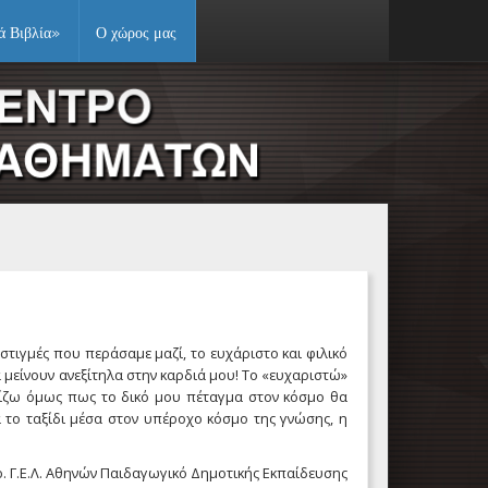
ά Βιβλία»
Ο χώρος μας
στιγμές που περάσαμε μαζί, το ευχάριστο και φιλικό
 μείνουν ανεξίτηλα στην καρδιά μου! Το «ευχαριστώ»
λπίζω όμως πως το δικό μου πέταγμα στον κόσμο θα
α το ταξίδι μέσα στον υπέροχο κόσμο της γνώσης, η
ρ. Γ.Ε.Λ. Αθηνών Παιδαγωγικό Δημοτικής Εκπαίδευσης