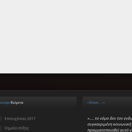
εώτερα
Κείμενα
«Είπαν…..»
«….. το νόμο δεν τον ενδ
Επιτυχόντες 2017
συγκεκριμένη κοινωνική
Σημεία στίξης
πραγματοποιηθεί αυτό γ