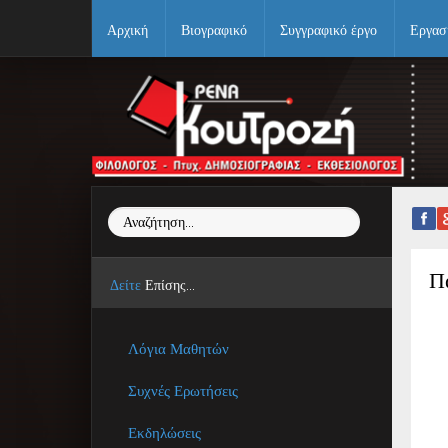
Αρχική
Βιογραφικό
Συγγραφικό έργο
Εργασ
Αρχική
Βιογραφικό
Συγγραφικό έργο
Αναζήτηση...
Εργασίες
Ιστορίες Επιτυχίας
Π
Δείτε
Επίσης...
Επιτυχόντες
Λόγια Μαθητών
Διακρίσεις
Συχνές Ερωτήσεις
«Μικρά Βιβλία»
Εκδηλώσεις
Ο χώρος μας